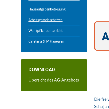
Hausaufgabenbetreuung
Arbeitsgemeinschaften
Wahl(pflicht)unterricht
A
Cafeteria & Mittagessen
DOWNLOAD
Übersicht des AG-Angebots
Die frei
Schuljah