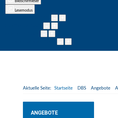
Bildschirmleser
Lesemodus
Inhaltsskalierung
100
%
Schriftgröße
100
%
Zeilenhöhe
100
%
Buchstabenabstand
100
%
Aktuelle Seite:
Startseite
DBS
Angebote
A
ANGEBOTE