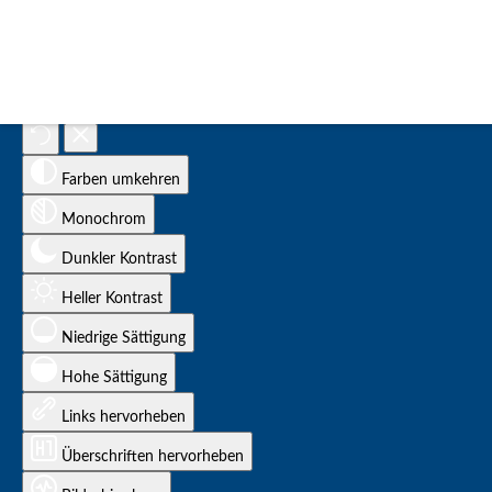
Eingabehilfen öffnen
Farben umkehren
Monochrom
Dunkler Kontrast
Heller Kontrast
Niedrige Sättigung
Hohe Sättigung
Links hervorheben
Überschriften hervorheben