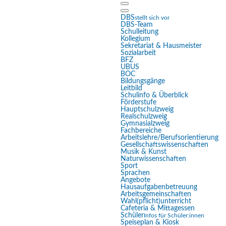
DBS
stellt sich vor
DBS-Team
Schulleitung
Kollegium
Sekretariat & Hausmeister
Eingabehilfen öffnen
Sozialarbeit
BFZ
UBUS
BOC
Farben umkehren
Bildungsgänge
Leitbild
Schulinfo & Überblick
Monochrom
Förderstufe
Hauptschulzweig
Dunkler Kontrast
Realschulzweig
Gymnasialzweig
Fachbereiche
Heller Kontrast
Arbeitslehre/Berufsorientierung
Gesellschaftswissenschaften
Musik & Kunst
Niedrige Sättigung
Naturwissenschaften
Sport
Hohe Sättigung
Sprachen
Angebote
Hausaufgabenbetreuung
Links hervorheben
Arbeitsgemeinschaften
Wahl(pflicht)unterricht
Überschriften hervorheben
Cafeteria & Mittagessen
Schüler
Infos für Schüler:innen
Speiseplan & Kiosk
Bildschirmleser