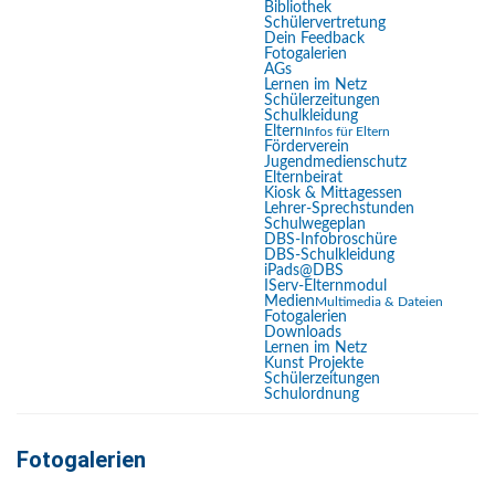
Bibliothek
Schülervertretung
Lesemodus
Dein Feedback
Fotogalerien
Inhaltsskalierung
100
%
AGs
Lernen im Netz
Schriftgröße
100
%
Schülerzeitungen
Schulkleidung
Zeilenhöhe
100
%
Eltern
Infos für Eltern
Förderverein
Buchstabenabstand
100
%
Jugendmedienschutz
Elternbeirat
Kiosk & Mittagessen
Lehrer-Sprechstunden
Schulwegeplan
DBS-Infobroschüre
DBS-Schulkleidung
iPads@DBS
IServ-Elternmodul
Medien
Multimedia & Dateien
Fotogalerien
Downloads
Lernen im Netz
Kunst Projekte
Schülerzeitungen
Aktuelle Seite:
Startseite
Medien
Fotogalerien
Schulordnung
Fotogalerien