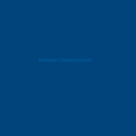
Animierter Chemieunterricht
Zahlreiche Animationen zu chemischen
Experimenten.