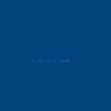
Mathematik zum Anfassen, Ausprobieren und
Verstehen in Gießen.
Känguru der Mathematik
Ein mathematischer Multiple-Choice-
Wettbewerb für über 6 Millionen Teilnehmer in
mehr als 80 Ländern weltweit.