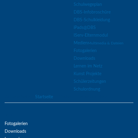
Schulwegeplan
DBS-Infobroschüre
DBS-Schulkleidung
iPads@DBS
IServ-Elternmodul
Medien
Multimedia & Dateien
Fotogalerien
Downloads
Lernen im Netz
Kunst Projekte
Schülerzeitungen
Schulordnung
Aktuelle Seite:
Startseite
Medien
Lernen im Netz
Medien
Fotogalerien
Downloads