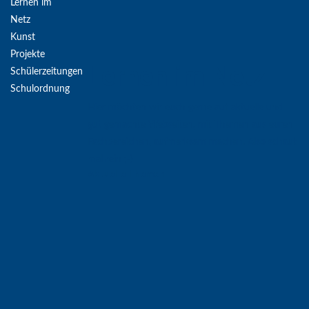
Lernen im
Netz
Kunst
Projekte
Lernen im Netz
Schülerzeitungen
Schulordnung
Hier möchten wir euch gerne auf aktuelle und
gut gemachte Webseiten, mit Themen aus euren
Fachbereichen, aufmerksam machen. Also schaut
mal rein ;-)
Aktuelle
Themen