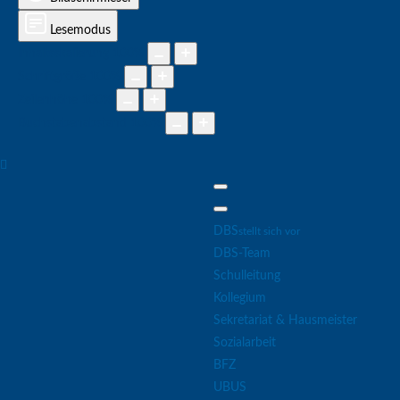
Lesemodus
Inhaltsskalierung
100
%
Schriftgröße
100
%
Zeilenhöhe
100
%
Buchstabenabstand
100
%
DBS
stellt sich vor
DBS-Team
Schulleitung
Kollegium
Sekretariat & Hausmeister
Sozialarbeit
BFZ
UBUS