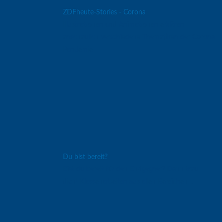
ZDFheute-Stories - Corona
Illustrationen und Animationen erklären
anschaulich verschiedene Thematiken der Corona
Pandemie.
Du bist bereit?
Bist du bereit für den Endgegner? Dann trau
dich! Klassenarbeiten aus allen Bereichen ...