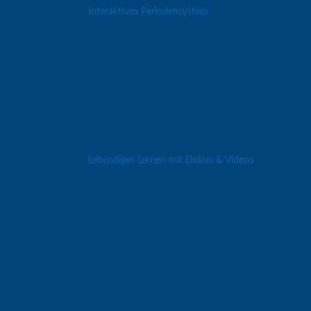
Interaktives Periodensystem
Alle Elemente mit ihren Elektronen, Isotopen und
Eigenschaften.
Terra
X plus Schule
Lebendiges Lernen mit Dokus & Videos
Das Beste aus der ZDF-Wissenswelt für die
Schule. Wissensclips aus allen Fachbereichen und
Themenpakete zur freien Nutzung (CC Lizenz).
Medienkompetenz
stärken