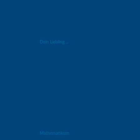
Dein Liebling ...
Du kennst eine tolle Website? Her damit ...
Mathematik
Mathematikum