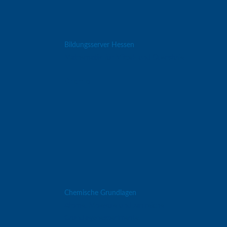
Bildungsserver Hessen
Mathematik für Mittel- und Oberstufe
Chemie
Chemische Grundlagen
Atome, Moleküle und zahlreiche
Grundlagenexperimente.