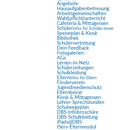
Bildschirmleser
Angebote
Hausaufgabenbetreuung
Lesemodus
Arbeitsgemeinschaften
Wahl(pflicht)unterricht
Inhaltsskalierung
100
%
Cafeteria & Mittagessen
Schriftgröße
100
%
Schüler
Infos für Schüler:innen
Speiseplan & Kiosk
Zeilenhöhe
100
%
Bibliothek
Schülervertretung
Buchstabenabstand
100
%
Dein Feedback
Fotogalerien
AGs
Lernen im Netz
Schülerzeitungen
Schulkleidung
Eltern
Infos für Eltern
Förderverein
Jugendmedienschutz
Elternbeirat
Aktuelle Seite:
Startseite
DBS
Bildungsgänge
Kiosk & Mittagessen
Lehrer-Sprechstunden
Schulinfo & Überblick
Schulwegeplan
DBS-Infobroschüre
DBS-Schulkleidung
iPads@DBS
IServ-Elternmodul