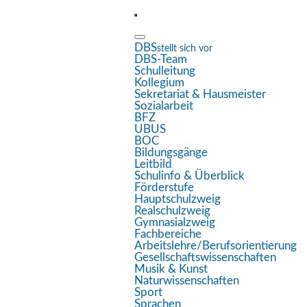
DBS
stellt sich vor
DBS-Team
Eingabehilfen öffnen
Schulleitung
Kollegium
Sekretariat & Hausmeister
Sozialarbeit
Farben umkehren
BFZ
UBUS
Monochrom
BOC
Bildungsgänge
Dunkler Kontrast
Leitbild
Schulinfo & Überblick
Heller Kontrast
Förderstufe
Hauptschulzweig
Realschulzweig
Niedrige Sättigung
Gymnasialzweig
Fachbereiche
Hohe Sättigung
Arbeitslehre/Berufsorientierung
Gesellschaftswissenschaften
Links hervorheben
Musik & Kunst
Naturwissenschaften
Überschriften hervorheben
Sport
Sprachen