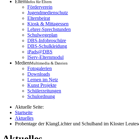
Eltern
Infos für Eltern
Förderverein
Jugendmedienschutz
Elternbeirat
Kiosk & Mittagessen
Lehrer-Sprechstunden
Schulwegeplan
DBS-Infobroschüre
DBS-Schulkleidung
iPads@DBS
IServ-Elternmodul
Medien
Multimedia & Dateien
Fotogalerien
Downloads
Lernen im Netz
Kunst Projekte
Schülerzeitungen
Schulordnung
Aktuelle Seite:
Startseite
Aktuelles
Probentage der KlangLichter und Schulband im Kloster Leutes
Aktuelles