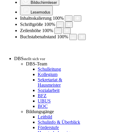
Bildschirmleser
Lesemodus
Inhaltsskalierung
100
%
Schriftgröße
100
%
Zeilenhöhe
100
%
Buchstabenabstand
100
%
DBS
stellt sich vor
DBS-Team
Schulleitung
Kollegium
Sekretariat &
Hausmeister
Sozialarbeit
BFZ
UBUS
BOC
Bildungsgänge
Leitbild
Schulinfo & Überblick
Förderstufe