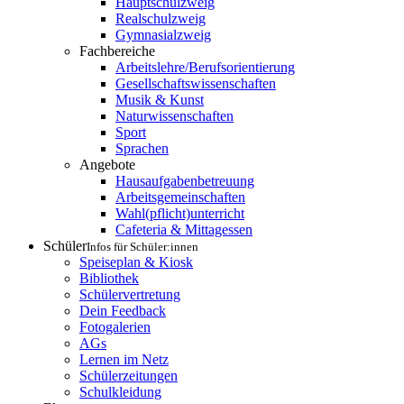
Hauptschulzweig
Realschulzweig
Gymnasialzweig
Fachbereiche
Arbeitslehre/Berufsorientierung
Gesellschaftswissenschaften
Musik & Kunst
Naturwissenschaften
Sport
Sprachen
Angebote
Hausaufgabenbetreuung
Arbeitsgemeinschaften
Wahl(pflicht)unterricht
Cafeteria & Mittagessen
Schüler
Infos für Schüler:innen
Speiseplan & Kiosk
Bibliothek
Schülervertretung
Dein Feedback
Fotogalerien
AGs
Lernen im Netz
Schülerzeitungen
Schulkleidung