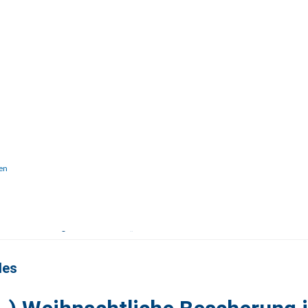
en
iche Bescherung im WPU-Kurs „Bikeschool“
les