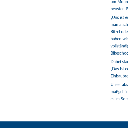
um Mounta
neusten P
„Uns ist 
man auch 
Ritzel od
haben wir
vollständ
Bikeschoo
Dabei sta
„Das ist 
Einbaubre
Unser abs
maßgeblic
es im Som