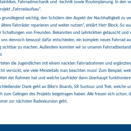
inbikes, Fahrradmechanik und -technik sowie Routenplanung. In den 
rojekt „Fahrradaufbau“.
es grundlegend wichtig, den Schülern den Aspekt der Nachhaltigkeit zu v
ältere Fahrräder reparieren und weiter nutzen“, erklärt Herr Block. So wu
er Schaltungen von Freunden, Bekannten und Lehrkräften getauscht und s
 uns dennoch bewusst dafür entschieden, ein komplett neues Fahrrad au
ig sichtbar zu machen. Außerdem konnten wir so unseren Fahrradbestand u
l.
rteten die Jugendlichen mit einem nackten Fahrradrahmen und ergänzten
echt verrückt, wie viele Minidetails man beachten muss! Zum Beispiel, we
iten der Rahmen hat und welche Laufräder dann überhaupt funktionieren
chließender Dank geht an Bike’n Boards, SR Suntour und Trek, welche un
h zum Gelingen des Projekts beigetragen haben. Alle freuen sich schon,
mer zur nächsten Radexkursion geht.