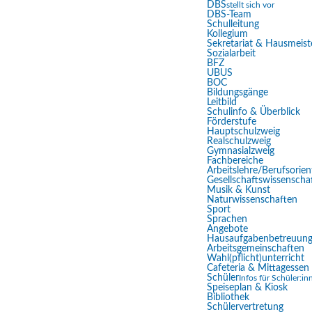
DBS
stellt sich vor
DBS-Team
Schulleitung
Kollegium
Sekretariat & Hausmeist
Sozialarbeit
BFZ
Eingabehilfen öffnen
UBUS
BOC
Bildungsgänge
Leitbild
Farben umkehren
Schulinfo & Überblick
Förderstufe
Hauptschulzweig
Monochrom
Realschulzweig
Gymnasialzweig
Dunkler Kontrast
Fachbereiche
Arbeitslehre/Berufsorien
Gesellschaftswissenscha
Heller Kontrast
Musik & Kunst
Naturwissenschaften
Sport
Niedrige Sättigung
Sprachen
Angebote
Hohe Sättigung
Hausaufgabenbetreuun
Arbeitsgemeinschaften
Wahl(pflicht)unterricht
Links hervorheben
Cafeteria & Mittagessen
Schüler
Infos für Schüler:in
Überschriften hervorheben
Speiseplan & Kiosk
Bibliothek
Schülervertretung
Bildschirmleser