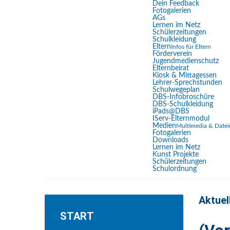
Dein Feedback
Fotogalerien
Lesemodus
AGs
Lernen im Netz
Inhaltsskalierung
100
%
Schülerzeitungen
Schulkleidung
Schriftgröße
100
%
Eltern
Infos für Eltern
Förderverein
Zeilenhöhe
100
%
Jugendmedienschutz
Elternbeirat
Buchstabenabstand
100
%
Kiosk & Mittagessen
Lehrer-Sprechstunden
Schulwegeplan
DBS-Infobroschüre
DBS-Schulkleidung
iPads@DBS
IServ-Elternmodul
Medien
Multimedia & Datei
Fotogalerien
Downloads
Lernen im Netz
Kunst Projekte
Schülerzeitungen
Schulordnung
Aktuelle Seite:
Startseite
Aktuelles
(Vor-) Weihnachtl
Aktuel
START