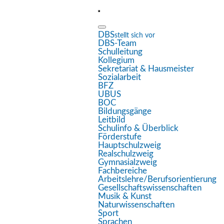
DBS
stellt sich vor
DBS-Team
Eingabehilfen öffnen
Schulleitung
Kollegium
Sekretariat & Hausmeister
Sozialarbeit
Farben umkehren
BFZ
UBUS
Monochrom
BOC
Bildungsgänge
Dunkler Kontrast
Leitbild
Schulinfo & Überblick
Heller Kontrast
Förderstufe
Hauptschulzweig
Realschulzweig
Niedrige Sättigung
Gymnasialzweig
Fachbereiche
Hohe Sättigung
Arbeitslehre/Berufsorientierung
Gesellschaftswissenschaften
Links hervorheben
Musik & Kunst
Naturwissenschaften
Überschriften hervorheben
Sport
Sprachen