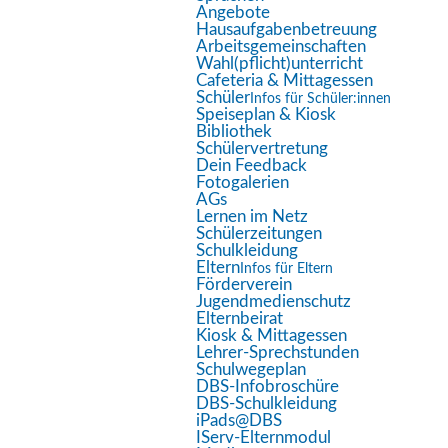
Bildschirmleser
Angebote
Hausaufgabenbetreuung
Lesemodus
Arbeitsgemeinschaften
Wahl(pflicht)unterricht
Inhaltsskalierung
100
%
Cafeteria & Mittagessen
Schriftgröße
100
%
Schüler
Infos für Schüler:innen
Speiseplan & Kiosk
Zeilenhöhe
100
%
Bibliothek
Schülervertretung
Buchstabenabstand
100
%
Dein Feedback
Fotogalerien
AGs
Lernen im Netz
Schülerzeitungen
Schulkleidung
Eltern
Infos für Eltern
Förderverein
Jugendmedienschutz
Elternbeirat
Aktuelle Seite:
Startseite
Aktuelles
Kiosk & Mittagessen
Lehrer-Sprechstunden
Weihnachtskonzert der DBS in der Marienstiftskirche
Schulwegeplan
DBS-Infobroschüre
DBS-Schulkleidung
iPads@DBS
Aktuelles
IServ-Elternmodul