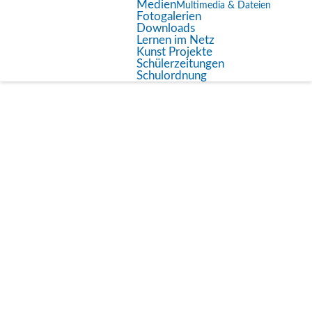
Medien
Multimedia & Dateien
Fotogalerien
Downloads
Weihnachtskonzert der DBS in der
Lernen im Netz
Marienstiftskirche
Kunst Projekte
Schülerzeitungen
Schulordnung