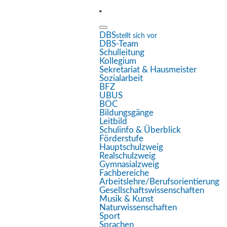
DBS
stellt sich vor
DBS-Team
Eingabehilfen öffnen
Schulleitung
Kollegium
Sekretariat & Hausmeister
Sozialarbeit
Farben umkehren
BFZ
UBUS
Monochrom
BOC
Bildungsgänge
Dunkler Kontrast
Leitbild
Schulinfo & Überblick
Heller Kontrast
Förderstufe
Hauptschulzweig
Realschulzweig
Niedrige Sättigung
Gymnasialzweig
Fachbereiche
Hohe Sättigung
Arbeitslehre/Berufsorientierung
Gesellschaftswissenschaften
Links hervorheben
Musik & Kunst
Naturwissenschaften
Überschriften hervorheben
Sport
Sprachen