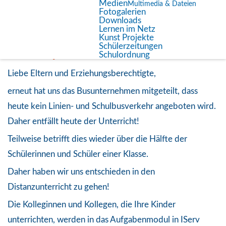
Aktuelles
Medien
Multimedia & Dateien
Fotogalerien
Downloads
Lernen im Netz
!!!ACHTUNG!!! Aussetzen der
Kunst Projekte
Schülerzeitungen
Präsenzpflicht am 19.02.26
Schulordnung
Liebe Eltern und Erziehungsberechtigte,
erneut hat uns das Busunternehmen mitgeteilt, dass
heute kein Linien- und Schulbusverkehr angeboten wird.
Daher entfällt heute der Unterricht!
Teilweise betrifft dies wieder über die Hälfte der
Schülerinnen und Schüler einer Klasse.
Daher haben wir uns entschieden in den
Distanzunterricht zu gehen!
Die Kolleginnen und Kollegen, die Ihre Kinder
unterrichten, werden in das Aufgabenmodul in IServ