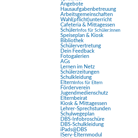
Bildschirmleser
Angebote
Hausaufgabenbetreuung
Lesemodus
Arbeitsgemeinschaften
Wahl(pflicht)unterricht
Inhaltsskalierung
100
%
Cafeteria & Mittagessen
Schriftgröße
100
%
Schüler
Infos für Schüler:innen
Speiseplan & Kiosk
Zeilenhöhe
100
%
Bibliothek
Schülervertretung
Buchstabenabstand
100
%
Dein Feedback
Fotogalerien
AGs
Lernen im Netz
Schülerzeitungen
Schulkleidung
Eltern
Infos für Eltern
Förderverein
Jugendmedienschutz
Elternbeirat
Aktuelle Seite:
Startseite
Aktuelles
Kiosk & Mittagessen
Lehrer-Sprechstunden
!!!ACHTUNG!!! Aussetzen der Präsenzpflicht am
Schulwegeplan
DBS-Infobroschüre
19.02.26
DBS-Schulkleidung
iPads@DBS
IServ-Elternmodul