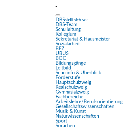
DBS
stellt sich vor
DBS-Team
Eingabehilfen öffnen
Schulleitung
Kollegium
Sekretariat & Hausmeister
Sozialarbeit
Farben umkehren
BFZ
UBUS
Monochrom
BOC
Bildungsgänge
Dunkler Kontrast
Leitbild
Schulinfo & Überblick
Heller Kontrast
Förderstufe
Hauptschulzweig
Realschulzweig
Niedrige Sättigung
Gymnasialzweig
Fachbereiche
Hohe Sättigung
Arbeitslehre/Berufsorientierung
Gesellschaftswissenschaften
Links hervorheben
Musik & Kunst
Naturwissenschaften
Überschriften hervorheben
Sport
Sprachen