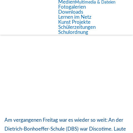
Medien
Multimedia & Dateien
Fotogalerien
Downloads
Discofieber an der Dietrich-
Lernen im Netz
Bonhoeffer-Schule in Lich
Kunst Projekte
Schülerzeitungen
Schulordnung
Am vergangenen Freitag war es wieder so weit: An der
Dietrich-Bonhoeffer-Schule (DBS) war Discotime. Laute