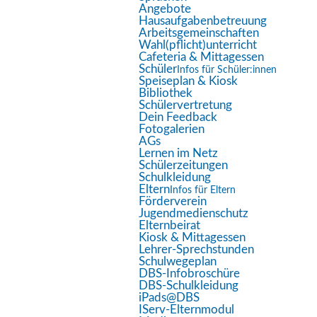
Bildschirmleser
Angebote
Hausaufgabenbetreuung
Lesemodus
Arbeitsgemeinschaften
Wahl(pflicht)unterricht
Inhaltsskalierung
100
%
Cafeteria & Mittagessen
Schriftgröße
100
%
Schüler
Infos für Schüler:innen
Speiseplan & Kiosk
Zeilenhöhe
100
%
Bibliothek
Schülervertretung
Buchstabenabstand
100
%
Dein Feedback
Fotogalerien
AGs
Lernen im Netz
Schülerzeitungen
Schulkleidung
Eltern
Infos für Eltern
Förderverein
Jugendmedienschutz
Elternbeirat
Aktuelle Seite:
Startseite
Aktuelles
Kiosk & Mittagessen
Lehrer-Sprechstunden
Discofieber an der Dietrich-Bonhoeffer-Schule in Lich
Schulwegeplan
DBS-Infobroschüre
DBS-Schulkleidung
iPads@DBS
Aktuelles
IServ-Elternmodul