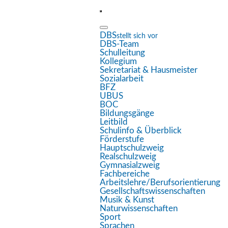
DBS
stellt sich vor
DBS-Team
Eingabehilfen öffnen
Schulleitung
Kollegium
Sekretariat & Hausmeister
Sozialarbeit
Farben umkehren
BFZ
UBUS
Monochrom
BOC
Bildungsgänge
Dunkler Kontrast
Leitbild
Schulinfo & Überblick
Heller Kontrast
Förderstufe
Hauptschulzweig
Realschulzweig
Niedrige Sättigung
Gymnasialzweig
Fachbereiche
Hohe Sättigung
Arbeitslehre/Berufsorientierung
Gesellschaftswissenschaften
Links hervorheben
Musik & Kunst
Naturwissenschaften
Überschriften hervorheben
Sport
Sprachen