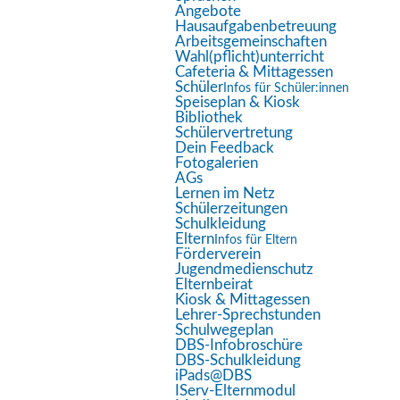
Bildschirmleser
Angebote
Hausaufgabenbetreuung
Lesemodus
Arbeitsgemeinschaften
Wahl(pflicht)unterricht
Inhaltsskalierung
100
%
Cafeteria & Mittagessen
Schriftgröße
100
%
Schüler
Infos für Schüler:innen
Speiseplan & Kiosk
Zeilenhöhe
100
%
Bibliothek
Schülervertretung
Buchstabenabstand
100
%
Dein Feedback
Fotogalerien
AGs
Lernen im Netz
Schülerzeitungen
Schulkleidung
Eltern
Infos für Eltern
Förderverein
Jugendmedienschutz
Elternbeirat
Aktuelle Seite:
Startseite
Aktuelles
Kiosk & Mittagessen
Lehrer-Sprechstunden
Die Klasse R9a zu Besuch beim HR
Schulwegeplan
DBS-Infobroschüre
DBS-Schulkleidung
iPads@DBS
Aktuelles
IServ-Elternmodul