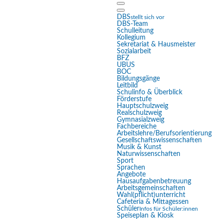
DBS
stellt sich vor
DBS-Team
Schulleitung
Kollegium
Sekretariat & Hausmeister
Eingabehilfen öffnen
Sozialarbeit
BFZ
UBUS
BOC
Farben umkehren
Bildungsgänge
Leitbild
Schulinfo & Überblick
Monochrom
Förderstufe
Hauptschulzweig
Dunkler Kontrast
Realschulzweig
Gymnasialzweig
Fachbereiche
Heller Kontrast
Arbeitslehre/Berufsorientierung
Gesellschaftswissenschaften
Musik & Kunst
Niedrige Sättigung
Naturwissenschaften
Sport
Hohe Sättigung
Sprachen
Angebote
Hausaufgabenbetreuung
Links hervorheben
Arbeitsgemeinschaften
Wahl(pflicht)unterricht
Überschriften hervorheben
Cafeteria & Mittagessen
Schüler
Infos für Schüler:innen
Speiseplan & Kiosk
Bildschirmleser