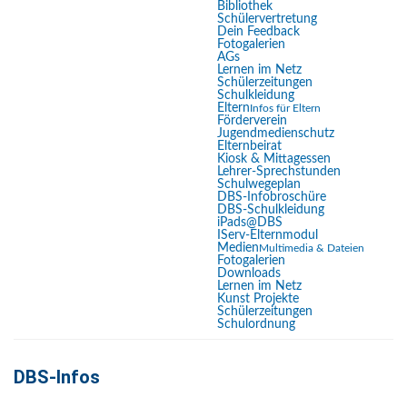
Bibliothek
Schülervertretung
Lesemodus
Dein Feedback
Fotogalerien
Inhaltsskalierung
100
%
AGs
Lernen im Netz
Schriftgröße
100
%
Schülerzeitungen
Schulkleidung
Zeilenhöhe
100
%
Eltern
Infos für Eltern
Förderverein
Buchstabenabstand
100
%
Jugendmedienschutz
Elternbeirat
Kiosk & Mittagessen
Lehrer-Sprechstunden
Schulwegeplan
DBS-Infobroschüre
DBS-Schulkleidung
iPads@DBS
IServ-Elternmodul
Medien
Multimedia & Dateien
Fotogalerien
Downloads
Lernen im Netz
Kunst Projekte
Aktuelle Seite:
Startseite
DBS-Infos
Schülerzeitungen
Elternbriefe bzw. Elterninformationen
Schulordnung
DBS-Infos